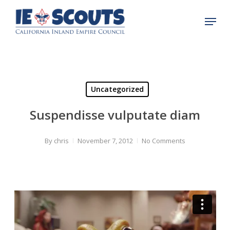
Skip
Menu
to
Close
main
Menu
content
Uncategorized
Suspendisse vulputate diam
By
chris
November 7, 2012
No Comments